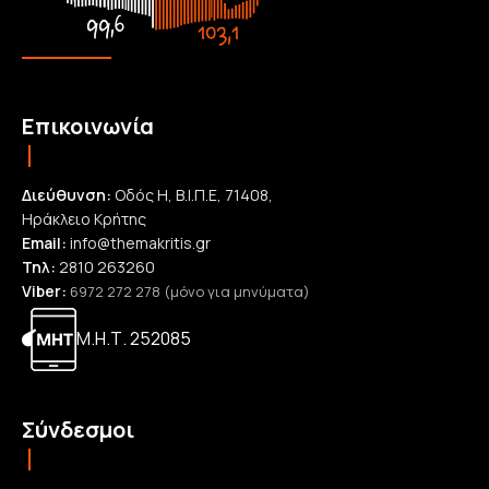
Επικοινωνία
Διεύθυνση:
Οδός Η, Β.Ι.Π.Ε, 71408,
Ηράκλειο Κρήτης
Email:
info@themakritis.gr
Τηλ:
2810 263260
Viber:
6972 272 278 (μόνο για μηνύματα)
Μ.Η.Τ. 252085
Σύνδεσμοι