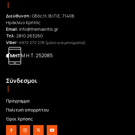
Διεύθυνση:
Οδός Η, Β.Ι.Π.Ε, 71408,
Ηράκλειο Κρήτης
Email:
info@themakritis.gr
Τηλ:
2810 263260
Viber:
6972 272 278 (μόνο για μηνύματα)
Μ.Η.Τ. 252085
Σύνδεσμοι
Πρόγραμμα
Πολιτική απορρήτου
Όροι Χρήσης