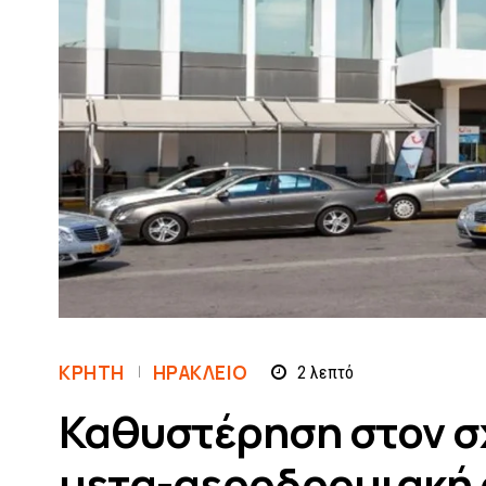
ΚΡΗΤΗ
ΗΡΆΚΛΕΙΟ
2
λεπτό
Καθυστέρηση στον σ
μετα-αεροδρομιακή 