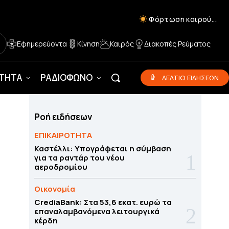
Φόρτωση καιρού...
Εφημερεύοντα
Κίνηση
Καιρός
Διακοπές Ρεύματος
ΟΤΗΤΑ
ΡΑΔΙΟΦΩΝΟ
ΔΕΛΤΙΟ ΕΙΔΗΣΕΩΝ
Ροή ειδήσεων
ΕΠΙΚΑΙΡΟΤΗΤΑ
Καστέλλι: Υπογράφεται η σύμβαση
για τα ραντάρ του νέου
αεροδρομίου
Οικονομία
CrediaBank: Στα 53,6 εκατ. ευρώ τα
επαναλαμβανόμενα λειτουργικά
κέρδη