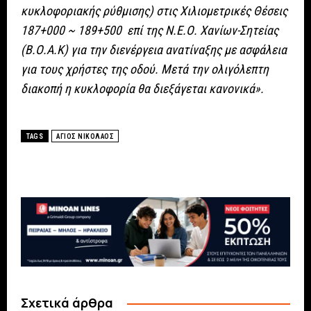
κυκλοφοριακής ρύθμισης) στις Χιλιομετρικές Θέσεις
187+000 ~ 189+500 επί της Ν.Ε.Ο. Χανίων-Σητείας
(Β.Ο.Α.Κ) για την διενέργεια ανατίναξης με ασφάλεια
για τους χρήστες της οδού. Μετά την ολιγόλεπτη
διακοπή η κυκλοφορία θα διεξάγεται κανονικά».
TAGS
ΑΓΙΟΣ ΝΙΚΟΛΑΟΣ
Σχετικά άρθρα