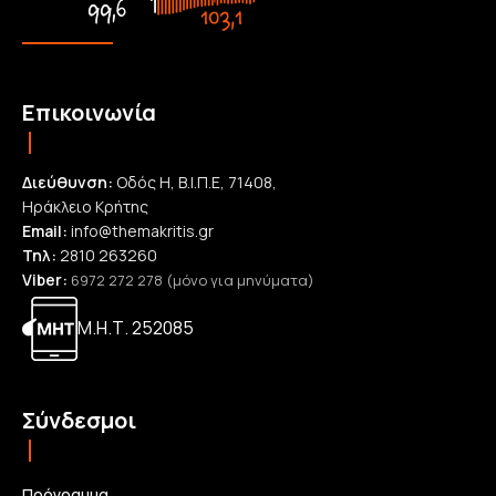
Επικοινωνία
Διεύθυνση:
Οδός Η, Β.Ι.Π.Ε, 71408,
Ηράκλειο Κρήτης
Email:
info@themakritis.gr
Τηλ:
2810 263260
Viber:
6972 272 278 (μόνο για μηνύματα)
Μ.Η.Τ. 252085
Σύνδεσμοι
Πρόγραμμα