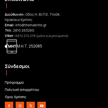
Διεύθυνση:
Οδός Η, Β.Ι.Π.Ε, 71408,
Ηράκλειο Κρήτης
Email:
info@themakritis.gr
Τηλ:
2810 263260
Viber:
6972 272 278 (μόνο για μηνύματα)
Μ.Η.Τ. 252085
Σύνδεσμοι
Πρόγραμμα
Πολιτική απορρήτου
Όροι Χρήσης