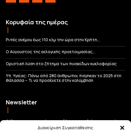
Κορυφαία της ημέρας
Ριπές ανέμου έως 110 χλμ την ώρα στην Κρήτη…
Ο Αύγουστος της εκλογικής προετοιμασίας…
Οριστική λύση στο ζήτημα των πινακίδων κυκλοφορίας
Υπ. Υγείας: Πάνω από 280 άνθρωποι πνίγηκαν το 2025 στη
θάλασσα – Τι να προσέχετε στην κολύμβηση
Newsletter
Λάβετε τις σημαντικότερες ειδήσεις απευθείας στο email σας
Διαχείριση Συγκατάθεσης
και μείνετε πάντα συνδεδεμένοι με την Κρήτη!