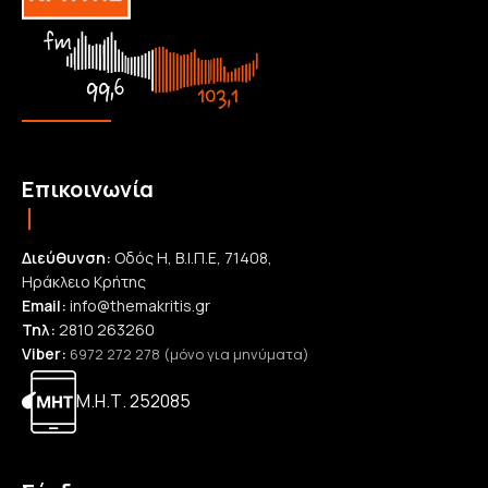
Επικοινωνία
Διεύθυνση:
Οδός Η, Β.Ι.Π.Ε, 71408,
Ηράκλειο Κρήτης
Email:
info@themakritis.gr
Τηλ:
2810 263260
Viber:
6972 272 278 (μόνο για μηνύματα)
Μ.Η.Τ. 252085