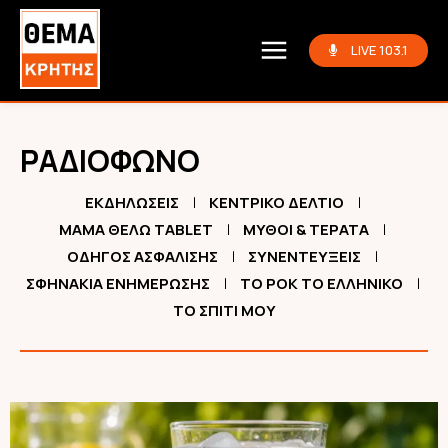
LIVE 103.1
ΡΑΔΙΟΦΩΝΟ
ΕΚΔΗΛΏΣΕΙΣ
ΚΕΝΤΡΙΚΌ ΔΕΛΤΊΟ
ΜΑΜΆ ΘΈΛΩ TABLET
ΜΎΘΟΙ & ΤΈΡΑΤΑ
ΟΔΗΓΌΣ ΑΣΦΆΛΙΣΗΣ
ΣΥΝΕΝΤΕΎΞΕΙΣ
ΣΦΗΝΆΚΙΑ ΕΝΗΜΈΡΩΣΗΣ
ΤΟ ΡΟΚ ΤΟ ΕΛΛΗΝΙΚΌ
ΤΟ ΣΠΊΤΙ ΜΟΥ