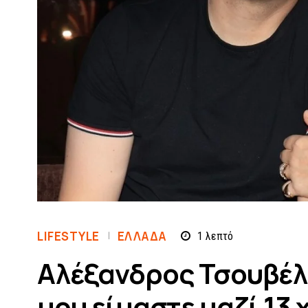
LIFESTYLE
ΕΛΛΆΔΑ
1
λεπτό
Αλέξανδρος Τσουβέλ
μου είμαστε μαζί 13 