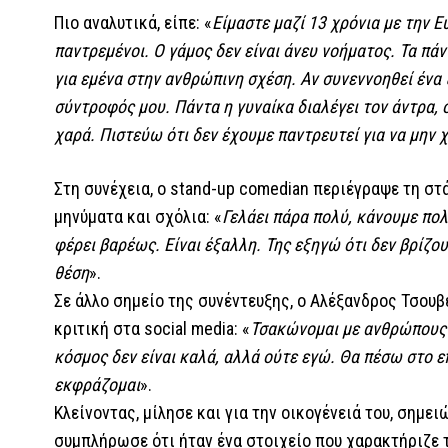
Πιο αναλυτικά, είπε: «
Είμαστε μαζί 13 χρόνια με την Ε
παντρεμένοι. Ο γάμος δεν είναι άνευ νοήματος. Τα πά
για εμένα στην ανθρώπινη σχέση. Αν συνεννοηθεί ένα ζ
σύντροφός μου. Πάντα η γυναίκα διαλέγει τον άντρα, ό
χαρά. Πιστεύω ότι δεν έχουμε παντρευτεί για να μην
Στη συνέχεια, ο stand-up comedian περιέγραψε τη στ
μηνύματα και σχόλια: «
Γελάει πάρα πολύ, κάνουμε πολλ
φέρει βαρέως. Είναι έξαλλη. Της εξηγώ ότι δεν βρίζου
θέση
».
Σε άλλο σημείο της συνέντευξης, ο Αλέξανδρος Τσουβ
κριτική στα social media: «
Τσακώνομαι με ανθρώπους π
κόσμος δεν είναι καλά, αλλά ούτε εγώ. Θα πέσω στο ε
εκφράζομαι
».
Κλείνοντας, μίλησε και για την οικογένειά του, σημε
συμπλήρωσε ότι ήταν ένα στοιχείο που χαρακτήριζε τ