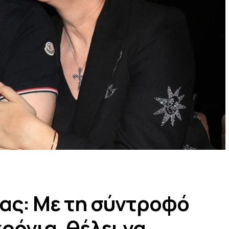
ας: Με τη σύντροφό
χρόνια, θέλει να