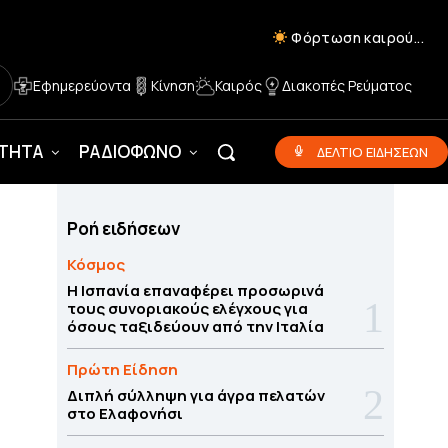
Φόρτωση καιρού...
Εφημερεύοντα
Κίνηση
Καιρός
Διακοπές Ρεύματος
ΟΤΗΤΑ
ΡΑΔΙΟΦΩΝΟ
ΔΕΛΤΙΟ ΕΙΔΗΣΕΩΝ
Ροή ειδήσεων
Κόσμος
Η Ισπανία επαναφέρει προσωρινά
τους συνοριακούς ελέγχους για
όσους ταξιδεύουν από την Ιταλία
Πρώτη Είδηση
Διπλή σύλληψη για άγρα πελατών
στο Ελαφονήσι