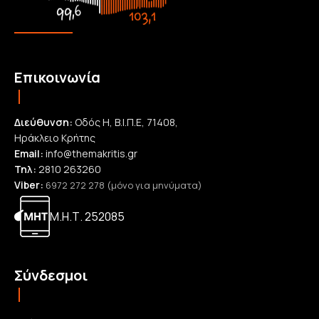
Επικοινωνία
Διεύθυνση:
Οδός Η, Β.Ι.Π.Ε, 71408,
Ηράκλειο Κρήτης
Email:
info@themakritis.gr
Τηλ:
2810 263260
Viber:
6972 272 278 (μόνο για μηνύματα)
Μ.Η.Τ. 252085
Σύνδεσμοι