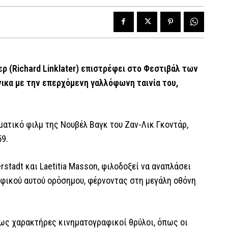
 (Richard Linklater) επιστρέφει στο Φεστιβάλ των
ικα με την επερχόμενη γαλλόφωνη ταινία του,
ατικό φιλμ της Νουβέλ Βαγκ του Ζαν-Λικ Γκοντάρ,
59.
erstadt και Laetitia Masson, φιλοδοξεί να αναπλάσει
αφικού αυτού ορόσημου, φέρνοντας στη μεγάλη οθόνη
 ως χαρακτήρες κινηματογραφικοί θρύλοι, όπως οι