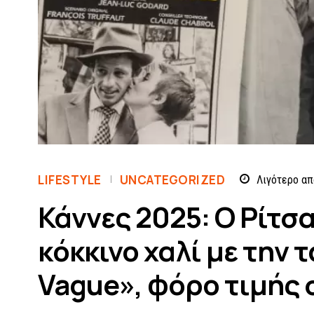
LIFESTYLE
UNCATEGORIZED
Λιγότερο απ
Κάννες 2025: Ο Ρίτσα
κόκκινο χαλί με την τ
Vague», φόρο τιμής 