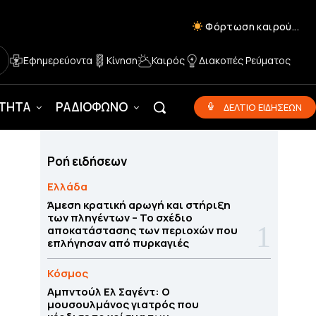
Φόρτωση καιρού...
Εφημερεύοντα
Κίνηση
Καιρός
Διακοπές Ρεύματος
ΟΤΗΤΑ
ΡΑΔΙΟΦΩΝΟ
ΔΕΛΤΙΟ ΕΙΔΗΣΕΩΝ
Ροή ειδήσεων
Ελλάδα
Άμεση κρατική αρωγή και στήριξη
των πληγέντων – Το σχέδιο
αποκατάστασης των περιοχών που
επλήγησαν από πυρκαγιές
Κόσμος
Αμπντούλ Ελ Σαγέντ: Ο
μουσουλμάνος γιατρός που