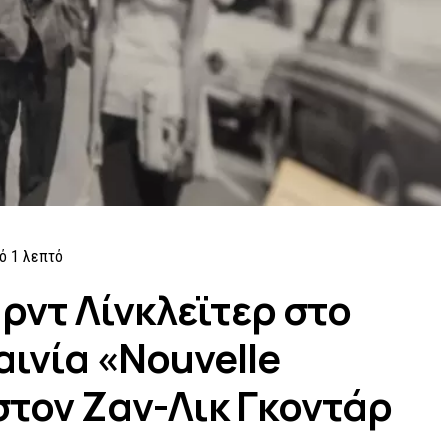
ό 1
λεπτό
ρντ Λίνκλεϊτερ στο
αινία «Nouvelle
στον Ζαν-Λικ Γκοντάρ