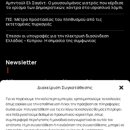
Αμπντούλ Ελ Σαγέντ: Ο μουσουλμάνος γιατρός που κέρδισε
το χρίσμα των Δημοκρατικών, κόντρα στο ισραηλινό λόμπι
ΠΙΣ: Μέτρα προστασίας του πληθυσμού από τις
εκτεταμένες πυρκαγιές
Έπεσαν οι υπογραφές για την ηλεκτρική διασύνδεση
Ελλάδας – Κύπρου: H σημασία της συμφωνίας
Newsletter
Λάβετε τις σημαντικότερες ειδήσεις απευθείας στο email σας
Διαχείριση Συγκατάθεσης
και μείνετε πάντα συνδεδεμένοι με την Κρήτη!
Για να παρέχουμε την καλύτερη εμπειρία, χρησιμοποιούμε τεχνολογίες
όπως cookies για την αποθήκευση ή/και την πρόσβαση σε πληροφορίες
ΕΓΓΡΑΦΗ
συσκευών. Η συγκατάθεση για τις εν λόγω τεχνολογίες θα μας επιτρέψει
να επεξεργαστούμε δεδομένα προσωπικού χαρακτήρα, όπως
συμπεριφορά περιήγησης ή μοναδικά αναγνωριστικά σε αυτόν τον
Έχω διαβάσει και αποδέχομαι την
Πολιτική απορρήτου
.
ιστότοπο. Η μη συγκατάθεση ή η ανάκληση της συγκατάθεσης, μπορεί να