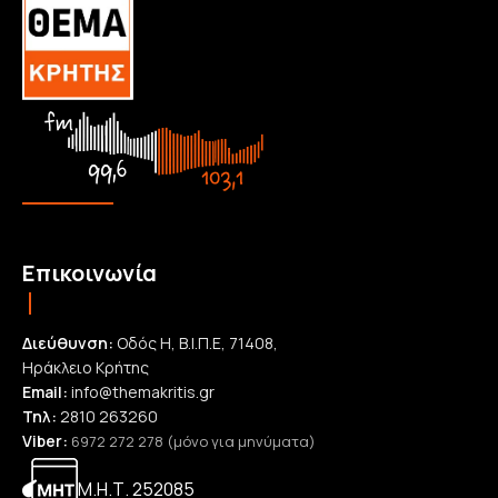
Επικοινωνία
Διεύθυνση:
Οδός Η, Β.Ι.Π.Ε, 71408,
Ηράκλειο Κρήτης
Email:
info@themakritis.gr
Τηλ:
2810 263260
Viber:
6972 272 278 (μόνο για μηνύματα)
Μ.Η.Τ. 252085