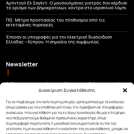
Αμπντούλ Ελ Σαγέντ: Ο μουσουλμάνος γιατρός που κέρδισε
το χρίσμα των Δημοκρατικών, κόντρα στο ισραηλινό λόμπι
ΠΙΣ: Μέτρα προστασίας του πληθυσμού από τις
εκτεταμένες πυρκαγιές
Έπεσαν οι υπογραφές για την ηλεκτρική διασύνδεση
Ελλάδας – Κύπρου: H σημασία της συμφωνίας
Newsletter
Λάβετε τις σημαντικότερες ειδήσεις απευθείας στο email σας
Διαχείριση Συγκατάθεσης
και μείνετε πάντα συνδεδεμένοι με την Κρήτη!
Για να παρέχουμε την καλύτερη εμπειρία, χρησιμοποιούμε τεχνολογίες
όπως cookies για την αποθήκευση ή/και την πρόσβαση σε πληροφορίες
ΕΓΓΡΑΦΗ
συσκευών. Η συγκατάθεση για τις εν λόγω τεχνολογίες θα μας επιτρέψει
να επεξεργαστούμε δεδομένα προσωπικού χαρακτήρα, όπως
συμπεριφορά περιήγησης ή μοναδικά αναγνωριστικά σε αυτόν τον
Έχω διαβάσει και αποδέχομαι την
Πολιτική απορρήτου
.
ιστότοπο. Η μη συγκατάθεση ή η ανάκληση της συγκατάθεσης, μπορεί να