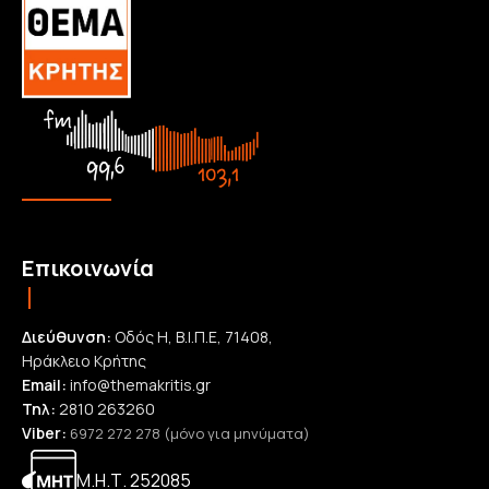
Επικοινωνία
Διεύθυνση:
Οδός Η, Β.Ι.Π.Ε, 71408,
Ηράκλειο Κρήτης
Email:
info@themakritis.gr
Τηλ:
2810 263260
Viber:
6972 272 278 (μόνο για μηνύματα)
Μ.Η.Τ. 252085