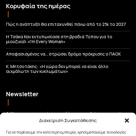
Κορυφαία της ημέρας
Πώς η ανάπτυξη θα επιταχυνθεί πάνω από το 2% το 2027
Η Τσάκα Καν εντυπωσίασε στη βραδιά Τύπου για το
μιούζικαλ «I’m Every Woman»
Αποφασισμένος να… στρώσει δρόμο πρόκρισης ο ΠΑΟΚ
Κ. Μητσοτάκης: «Η χώρα δεν μπορεί να είναι άλλο
αιχμάλωτη των κυκλωμάτων»
Newsletter
Λάβετε τις σημαντικότερες ειδήσεις απευθείας στο email σας
Διαχείριση Συγκατάθεσης
και μείνετε πάντα συνδεδεμένοι με την Κρήτη!
Για να παρέχουμε την καλύτερη εμπειρία, χρησιμοποιούμε τεχνολογίες