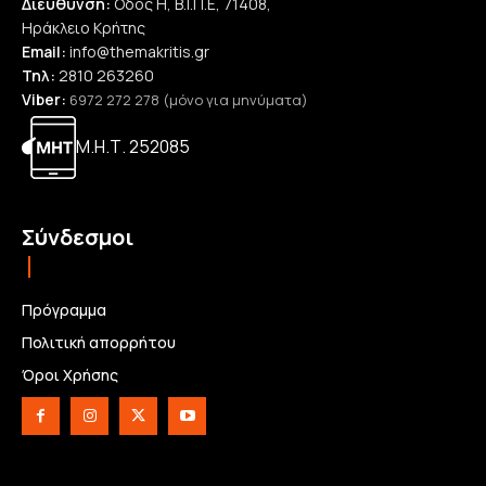
Διεύθυνση:
Οδός Η, Β.Ι.Π.Ε, 71408,
Ηράκλειο Κρήτης
Email:
info@themakritis.gr
Τηλ:
2810 263260
Viber:
6972 272 278 (μόνο για μηνύματα)
Μ.Η.Τ. 252085
Σύνδεσμοι
Πρόγραμμα
Πολιτική απορρήτου
Όροι Χρήσης