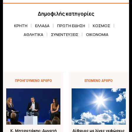
Δημοφιλής κατηγορίες
ΚΡΗΤΗ
ΕΛΛΆΔΑ
ΠΡΏΤΗ ΕΊΔΗΣΗ
ΚΌΣΜΟΣ
ΑΘΛΗΤΙΚΆ
ΣΥΝΕΝΤΕΎΞΕΙΣ
ΟΙΚΟΝΟΜΊΑ
ΠΡΟΗΓΟΎΜΕΝΟ ΆΡΘΡΟ
ΕΠΌΜΕΝΟ ΆΡΘΡΟ
K. Μητσοτάκης: Δυνατή
Αίθριος με λίγες νεφώσεις