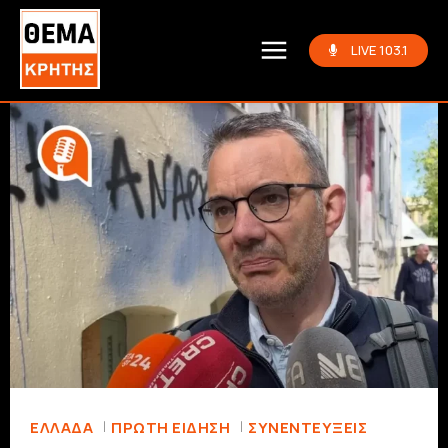
LIVE 103.1
ΕΛΛΆΔΑ
ΠΡΏΤΗ ΕΊΔΗΣΗ
ΣΥΝΕΝΤΕΎΞΕΙΣ