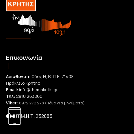
Επικοινωνία
Διεύθυνση:
Οδός Η, Β.Ι.Π.Ε, 71408,
Ηράκλειο Κρήτης
Email:
info@themakritis.gr
Τηλ:
2810 263260
Viber:
6972 272 278 (μόνο για μηνύματα)
Μ.Η.Τ. 252085