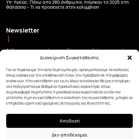
Υπ. Υγείας: Πάνω από 280 άνθρωποι πνίγηκαν το 2025 στη
θάλασσα – Τι να προσέχετε στην κολύμβηση
Newsletter
Λάβετε τις σημαντικότερες ειδήσεις απευθείας στο email σας
Διαχείριση Συγκατάθεσης
και μείνετε πάντα συνδεδεμένοι με την Κρήτη!
Για να παρέχουμε την καλύτερη εμπειρία, χρησιμοποιούμε τεχνολογίες
όπως cookies για την αποθήκευση ή/και την πρόσβαση σε πληροφορίες
ΕΓΓΡΑΦΗ
συσκευών. Η συγκατάθεση για τις εν λόγω τεχνολογίες θα μας επιτρέψει
να επεξεργαστούμε δεδομένα προσωπικού χαρακτήρα, όπως
συμπεριφορά περιήγησης ή μοναδικά αναγνωριστικά σε αυτόν τον
Έχω διαβάσει και αποδέχομαι την
Πολιτική απορρήτου
.
ιστότοπο. Η μη συγκατάθεση ή η ανάκληση της συγκατάθεσης, μπορεί να
επηρεάσει αρνητικά ορισμένες λειτουργίες και δυνατότητες.
Αποδοχή
Made with Love By
Δεν αποδέχομαι