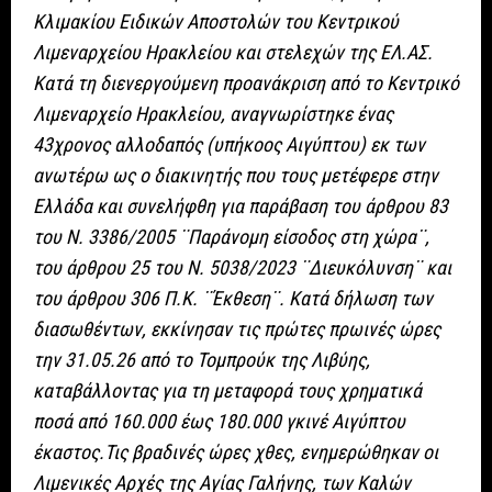
Κλιμακίου Ειδικών Αποστολών του Κεντρικού
Λιμεναρχείου Ηρακλείου και στελεχών της ΕΛ.ΑΣ.
Κατά τη διενεργούμενη προανάκριση από το Κεντρικό
Λιμεναρχείο Ηρακλείου, αναγνωρίστηκε ένας
43χρονος αλλοδαπός (υπήκοος Αιγύπτου) εκ των
ανωτέρω ως ο διακινητής που τους μετέφερε στην
Ελλάδα και συνελήφθη για παράβαση του άρθρου 83
του Ν. 3386/2005 ¨Παράνομη είσοδος στη χώρα¨,
του άρθρου 25 του Ν. 5038/2023 ¨Διευκόλυνση¨ και
του άρθρου 306 Π.Κ. ¨Έκθεση¨. Κατά δήλωση των
διασωθέντων, εκκίνησαν τις πρώτες πρωινές ώρες
την 31.05.26 από το Τομπρούκ της Λιβύης,
καταβάλλοντας για τη μεταφορά τους χρηματικά
ποσά από 160.000 έως 180.000 γκινέ Αιγύπτου
έκαστος.Τις βραδινές ώρες χθες, ενημερώθηκαν οι
Λιμενικές Αρχές της Αγίας Γαλήνης, των Καλών