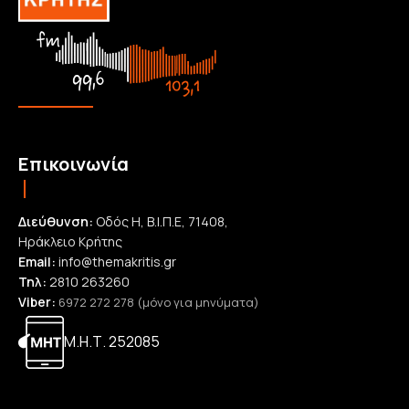
Επικοινωνία
Διεύθυνση:
Οδός Η, Β.Ι.Π.Ε, 71408,
Ηράκλειο Κρήτης
Email:
info@themakritis.gr
Τηλ:
2810 263260
Viber:
6972 272 278 (μόνο για μηνύματα)
Μ.Η.Τ. 252085