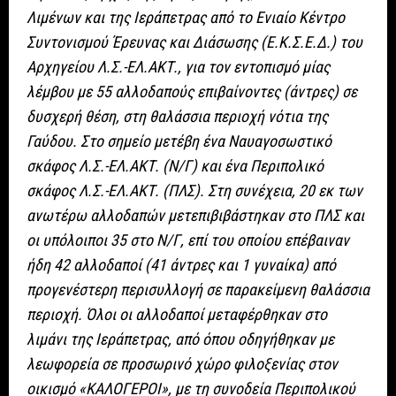
Λιμένων και της Ιεράπετρας από το Ενιαίο Κέντρο
Συντονισμού Έρευνας και Διάσωσης (Ε.Κ.Σ.Ε.Δ.) του
Αρχηγείου Λ.Σ.-ΕΛ.ΑΚΤ., για τον εντοπισμό μίας
λέμβου με 55 αλλοδαπούς επιβαίνοντες (άντρες) σε
δυσχερή θέση, στη θαλάσσια περιοχή νότια της
Γαύδου. Στο σημείο μετέβη ένα Ναυαγοσωστικό
σκάφος Λ.Σ.-ΕΛ.ΑΚΤ. (Ν/Γ) και ένα Περιπολικό
σκάφος Λ.Σ.-ΕΛ.ΑΚΤ. (ΠΛΣ). Στη συνέχεια, 20 εκ των
ανωτέρω αλλοδαπών μετεπιβιβάστηκαν στο ΠΛΣ και
οι υπόλοιποι 35 στο Ν/Γ, επί του οποίου επέβαιναν
ήδη 42 αλλοδαποί (41 άντρες και 1 γυναίκα) από
προγενέστερη περισυλλογή σε παρακείμενη θαλάσσια
περιοχή. Όλοι οι αλλοδαποί μεταφέρθηκαν στο
λιμάνι της Ιεράπετρας, από όπου οδηγήθηκαν με
λεωφορεία σε προσωρινό χώρο φιλοξενίας στον
οικισμό «ΚΑΛΟΓΕΡΟΙ», με τη συνοδεία Περιπολικού