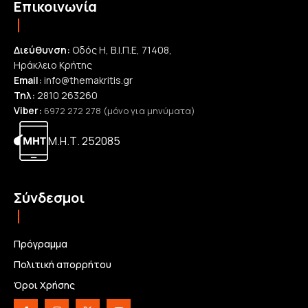
Επικοινωνία
Διεύθυνση:
Οδός Η, Β.Ι.Π.Ε, 71408,
Ηράκλειο Κρήτης
Email:
info@themakritis.gr
Τηλ:
2810 263260
Viber:
6972 272 278 (μόνο για μηνύματα)
Μ.Η.Τ. 252085
Σύνδεσμοι
Πρόγραμμα
Πολιτική απορρήτου
Όροι Χρήσης