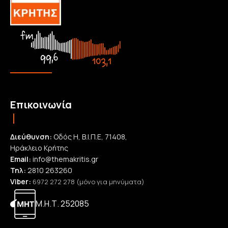
Επικοινωνία
Διεύθυνση:
Οδός Η, Β.Ι.Π.Ε, 71408,
Ηράκλειο Κρήτης
Email:
info@themakritis.gr
Τηλ:
2810 263260
Viber:
6972 272 278 (μόνο για μηνύματα)
Μ.Η.Τ. 252085