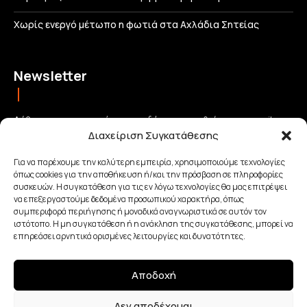
Χωρίς ενεργό μέτωπο η φωτιά στα Αχλάδια Σητείας
Newsletter
Λάβετε τις σημαντικότερες ειδήσεις απευθείας στο email σας
Διαχείριση Συγκατάθεσης
και μείνετε πάντα συνδεδεμένοι με την Κρήτη!
Για να παρέχουμε την καλύτερη εμπειρία, χρησιμοποιούμε τεχνολογίες
όπως cookies για την αποθήκευση ή/και την πρόσβαση σε πληροφορίες
ΕΓΓΡΑΦΗ
συσκευών. Η συγκατάθεση για τις εν λόγω τεχνολογίες θα μας επιτρέψει
να επεξεργαστούμε δεδομένα προσωπικού χαρακτήρα, όπως
συμπεριφορά περιήγησης ή μοναδικά αναγνωριστικά σε αυτόν τον
Έχω διαβάσει και αποδέχομαι την
Πολιτική απορρήτου
.
ιστότοπο. Η μη συγκατάθεση ή η ανάκληση της συγκατάθεσης, μπορεί να
επηρεάσει αρνητικά ορισμένες λειτουργίες και δυνατότητες.
Αποδοχή
Made with Love By
Δεν αποδέχομαι