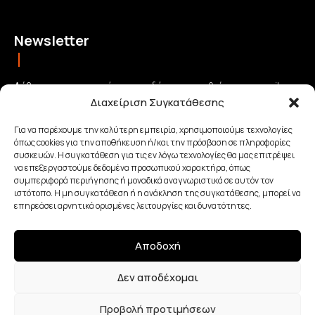
Newsletter
Λάβετε τις σημαντικότερες ειδήσεις απευθείας στο email σας
Διαχείριση Συγκατάθεσης
και μείνετε πάντα συνδεδεμένοι με την Κρήτη!
Για να παρέχουμε την καλύτερη εμπειρία, χρησιμοποιούμε τεχνολογίες
όπως cookies για την αποθήκευση ή/και την πρόσβαση σε πληροφορίες
ΕΓΓΡΑΦΗ
συσκευών. Η συγκατάθεση για τις εν λόγω τεχνολογίες θα μας επιτρέψει
να επεξεργαστούμε δεδομένα προσωπικού χαρακτήρα, όπως
συμπεριφορά περιήγησης ή μοναδικά αναγνωριστικά σε αυτόν τον
Έχω διαβάσει και αποδέχομαι την
Πολιτική απορρήτου
.
ιστότοπο. Η μη συγκατάθεση ή η ανάκληση της συγκατάθεσης, μπορεί να
επηρεάσει αρνητικά ορισμένες λειτουργίες και δυνατότητες.
Αποδοχή
Made with Love By
Δεν αποδέχομαι
Προβολή προτιμήσεων