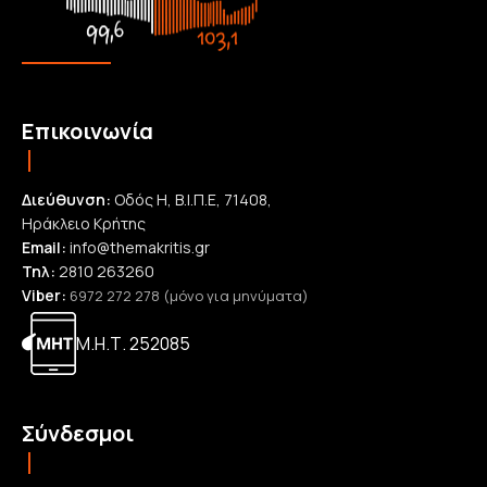
Επικοινωνία
Διεύθυνση:
Οδός Η, Β.Ι.Π.Ε, 71408,
Ηράκλειο Κρήτης
Email:
info@themakritis.gr
Τηλ:
2810 263260
Viber:
6972 272 278 (μόνο για μηνύματα)
Μ.Η.Τ. 252085
Σύνδεσμοι