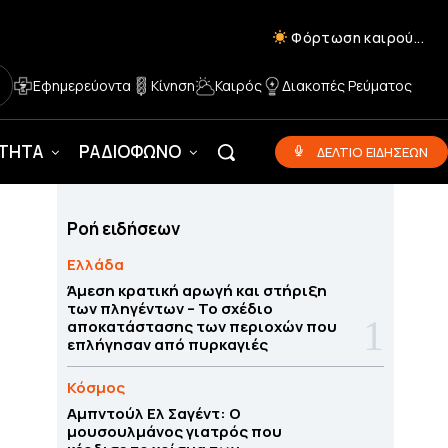
Φόρτωση καιρού...
Εφημερεύοντα
Κίνηση
Καιρός
Διακοπές Ρεύματος
ΟΤΗΤΑ
ΡΑΔΙΟΦΩΝΟ
ΔΕΛΤΙΟ ΕΙΔΗΣΕΩΝ
Ροή ειδήσεων
Ελλάδα
Άμεση κρατική αρωγή και στήριξη
των πληγέντων – Το σχέδιο
αποκατάστασης των περιοχών που
επλήγησαν από πυρκαγιές
Κόσμος
Αμπντούλ Ελ Σαγέντ: Ο
μουσουλμάνος γιατρός που