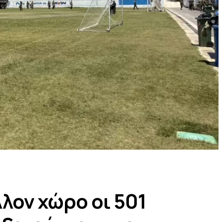
λον χώρο οι 501