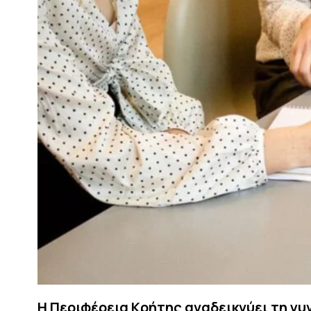
Η Περιφέρεια Κρήτης αναδεικνύει τη γυ