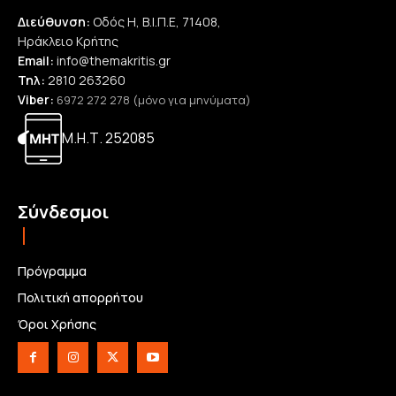
Διεύθυνση:
Οδός Η, Β.Ι.Π.Ε, 71408,
Ηράκλειο Κρήτης
Email:
info@themakritis.gr
Τηλ:
2810 263260
Viber:
6972 272 278 (μόνο για μηνύματα)
Μ.Η.Τ. 252085
Σύνδεσμοι
Πρόγραμμα
Πολιτική απορρήτου
Όροι Χρήσης