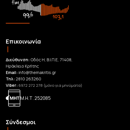
Επικοινωνία
Διεύθυνση:
Οδός Η, Β.Ι.Π.Ε, 71408,
Ηράκλειο Κρήτης
Email:
info@themakritis.gr
Τηλ:
2810 263260
Viber:
6972 272 278 (μόνο για μηνύματα)
Μ.Η.Τ. 252085
Σύνδεσμοι