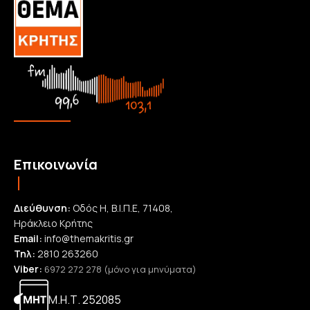
Επικοινωνία
Διεύθυνση:
Οδός Η, Β.Ι.Π.Ε, 71408,
Ηράκλειο Κρήτης
Email:
info@themakritis.gr
Τηλ:
2810 263260
Viber:
6972 272 278 (μόνο για μηνύματα)
Μ.Η.Τ. 252085