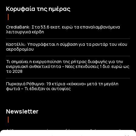
Κορυφαία της ημέρας
CrediaBank: Στα 53,6 εκατ. ευρώ τα επαναλαμβανόμενα
λειτουργικά κέρδη
Καστέλλι: Υπογράφεται η σύμβαση για τα ραντάρ του νέου
αεροδρομίου
Τι σημαίνει η ενεργοποίηση της ρήτρας διαφυγής για την
ενεργειακή ανθεκτικότητα – Νέες επενδύσεις 1 δισ. ευρώ ως
το 2028
Πυρκαγιά Ρέθυμνο: 19 κτίρια «κόκκινα» μετά τη μεγάλη
φωτιά – Τι έδειξαν οι αυτοψίες
Newsletter
Λάβετε τις σημαντικότερες ειδήσεις απευθείας στο email σας