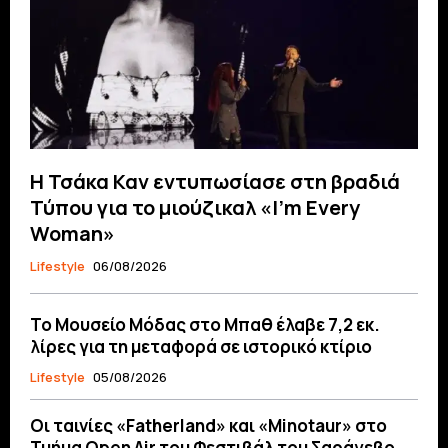
Η Τσάκα Καν εντυπωσίασε στη βραδιά
Τύπου για το μιούζικαλ «I’m Every
Woman»
Lifestyle
06/08/2026
Το Μουσείο Μόδας στο Μπαθ έλαβε 7,2 εκ.
λίρες για τη μεταφορά σε ιστορικό κτίριο
Lifestyle
05/08/2026
Οι ταινίες «Fatherland» και «Minotaur» στο
Τμήμα Open Air του Φεστιβάλ του Σαράγεβο