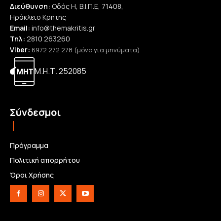
Διεύθυνση:
Οδός Η, Β.Ι.Π.Ε, 71408,
Ηράκλειο Κρήτης
Email:
info@themakritis.gr
Τηλ:
2810 263260
Viber:
6972 272 278 (μόνο για μηνύματα)
Μ.Η.Τ. 252085
Σύνδεσμοι
Πρόγραμμα
Πολιτική απορρήτου
Όροι Χρήσης