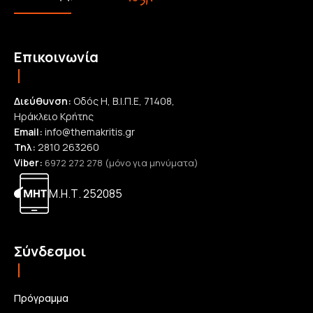
Επικοινωνία
Διεύθυνση:
Οδός Η, Β.Ι.Π.Ε, 71408,
Ηράκλειο Κρήτης
Email:
info@themakritis.gr
Τηλ:
2810 263260
Viber:
6972 272 278 (μόνο για μηνύματα)
Μ.Η.Τ. 252085
Σύνδεσμοι
Πρόγραμμα