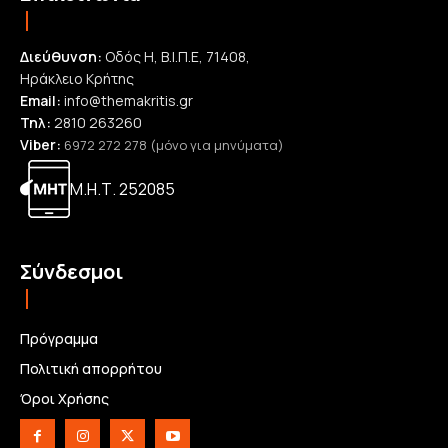
Διεύθυνση:
Οδός Η, Β.Ι.Π.Ε, 71408,
Ηράκλειο Κρήτης
Email:
info@themakritis.gr
Τηλ:
2810 263260
Viber:
6972 272 278 (μόνο για μηνύματα)
Μ.Η.Τ. 252085
Σύνδεσμοι
Πρόγραμμα
Πολιτική απορρήτου
Όροι Χρήσης