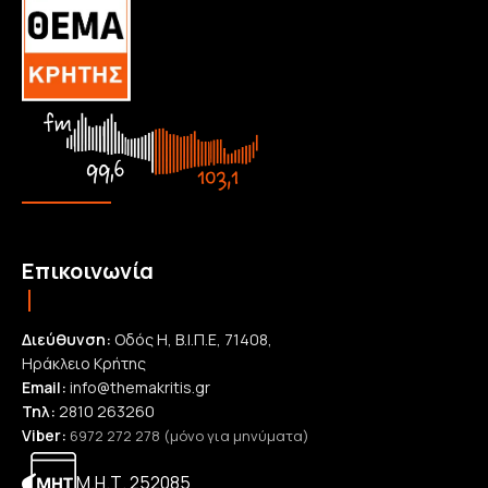
Επικοινωνία
Διεύθυνση:
Οδός Η, Β.Ι.Π.Ε, 71408,
Ηράκλειο Κρήτης
Email:
info@themakritis.gr
Τηλ:
2810 263260
Viber:
6972 272 278 (μόνο για μηνύματα)
Μ.Η.Τ. 252085