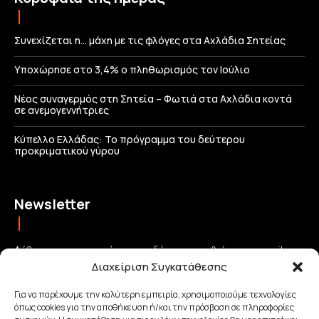
Συνεχίζεται η… μάχη με τις φλόγες στα Αχλάδια Σητείας
Υποχώρησε στο 3,4% ο πληθωρισμός τον Ιούλιο
Νέος συναγερμός στη Σητεία – Φωτιά στα Αχλάδια κοντά
σε ανεμογεννήτριες
Κύπελλο Ελλάδας: Το πρόγραμμα του δεύτερου
προκριματικού γύρου
Newsletter
Λάβετε τις σημαντικότερες ειδήσεις απευθείας στο email σας
Διαχείριση Συγκατάθεσης
και μείνετε πάντα συνδεδεμένοι με την Κρήτη!
Για να παρέχουμε την καλύτερη εμπειρία, χρησιμοποιούμε τεχνολογίες
όπως cookies για την αποθήκευση ή/και την πρόσβαση σε πληροφορίες
ΕΓΓΡΑΦΗ