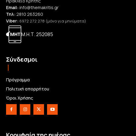
Ηράκλειο Κρήτης
Email:
info@themakritis.gr
Τηλ:
2810 263260
Viber:
6972 272 278 (μόνο για μηνύματα)
Μ.Η.Τ. 252085
Σύνδεσμοι
Πρόγραμμα
Πολιτική απορρήτου
Όροι Χρήσης
Κορυφαία της ημέρας