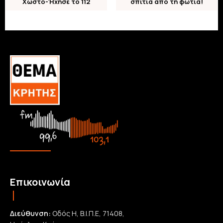
Χωστό-Ήχησε το 112
σπίτια από τη φωτιά!
Επικοινωνία
Διεύθυνση:
Οδός Η, Β.Ι.Π.Ε, 71408,