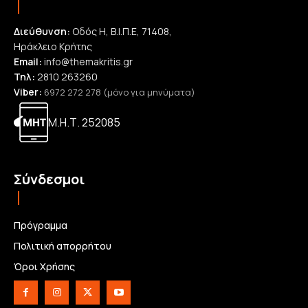
Διεύθυνση:
Οδός Η, Β.Ι.Π.Ε, 71408,
Ηράκλειο Κρήτης
Email:
info@themakritis.gr
Τηλ:
2810 263260
Viber:
6972 272 278 (μόνο για μηνύματα)
Μ.Η.Τ. 252085
Σύνδεσμοι
Πρόγραμμα
Πολιτική απορρήτου
Όροι Χρήσης