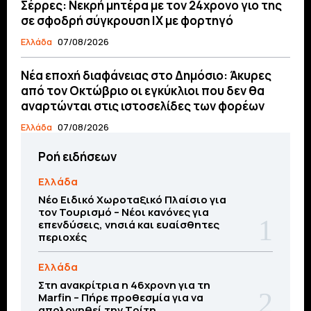
Σέρρες: Νεκρή μητέρα με τον 24χρονο γιο της
σε σφοδρή σύγκρουση ΙΧ με φορτηγό
Ελλάδα
07/08/2026
Νέα εποχή διαφάνειας στο Δημόσιο: Άκυρες
από τον Οκτώβριο οι εγκύκλιοι που δεν θα
αναρτώνται στις ιστοσελίδες των φορέων
Ελλάδα
07/08/2026
Ροή ειδήσεων
Ελλάδα
Νέο Ειδικό Χωροταξικό Πλαίσιο για
τον Τουρισμό – Νέοι κανόνες για
επενδύσεις, νησιά και ευαίσθητες
περιοχές
Ελλάδα
Στη ανακρίτρια η 46χρονη για τη
Marfin – Πήρε προθεσμία για να
απολογηθεί την Τρίτη