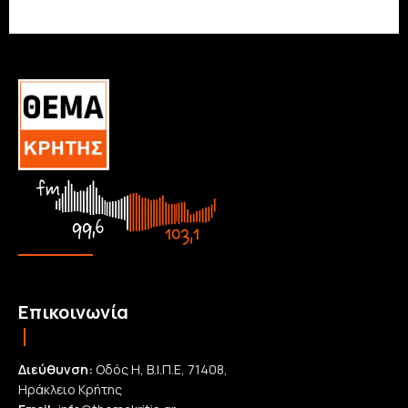
Επικοινωνία
Διεύθυνση:
Οδός Η, Β.Ι.Π.Ε, 71408,
Ηράκλειο Κρήτης