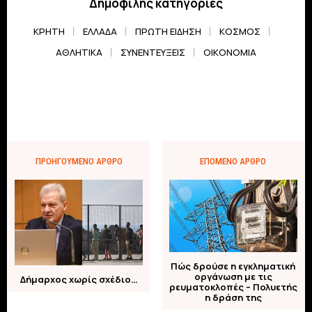
Δημοφιλής κατηγορίες
ΚΡΗΤΗ
ΕΛΛΆΔΑ
ΠΡΏΤΗ ΕΊΔΗΣΗ
ΚΌΣΜΟΣ
ΑΘΛΗΤΙΚΆ
ΣΥΝΕΝΤΕΎΞΕΙΣ
ΟΙΚΟΝΟΜΊΑ
ΠΡΟΗΓΟΎΜΕΝΟ ΆΡΘΡΟ
ΕΠΌΜΕΝΟ ΆΡΘΡΟ
Πώς δρούσε η εγκληματική
οργάνωση με τις
Δήμαρχος χωρίς σχέδιο…
ρευματοκλοπές – Πολυετής
η δράση της