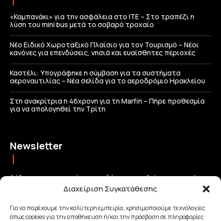
«Καμπανάκι» για την ασφάλεια στο ΙΤΕ – Στο τραπέζι η
λύση του mini bus μετά το σοβαρό τροχαίο
Νέο Ειδικό Χωροταξικό Πλαίσιο για τον Τουρισμό – Νέοι
κανόνες για επενδύσεις, νησιά και ευαίσθητες περιοχές
Καστέλι: Υπογράφηκε η σύμβαση για τα συστήματα
αεροναυτιλίας – Νέα σελίδα για το αεροδρόμιο Ηρακλείου
Στη ανακρίτρια η 46χρονη για τη Marfin – Πήρε προθεσμία
για να απολογηθεί την Τρίτη
Newsletter
Λάβετε τις σημαντικότερες ειδήσεις απευθείας στο email σας
Διαχείριση Συγκατάθεσης
και μείνετε πάντα συνδεδεμένοι με την Κρήτη!
Για να παρέχουμε την καλύτερη εμπειρία, χρησιμοποιούμε τεχνολογίες
όπως cookies για την αποθήκευση ή/και την πρόσβαση σε πληροφορίες