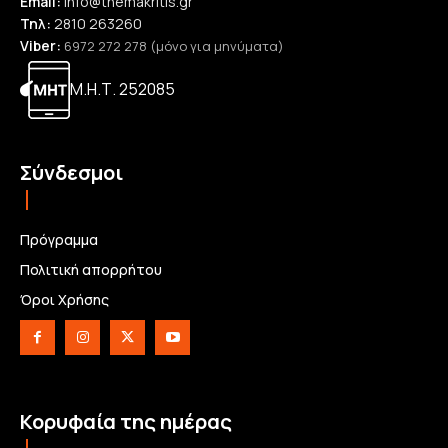
Email:
info@themakritis.gr
Τηλ:
2810 263260
Viber:
6972 272 278 (μόνο για μηνύματα)
Μ.Η.Τ. 252085
Σύνδεσμοι
Πρόγραμμα
Πολιτική απορρήτου
Όροι Χρήσης
Κορυφαία της ημέρας