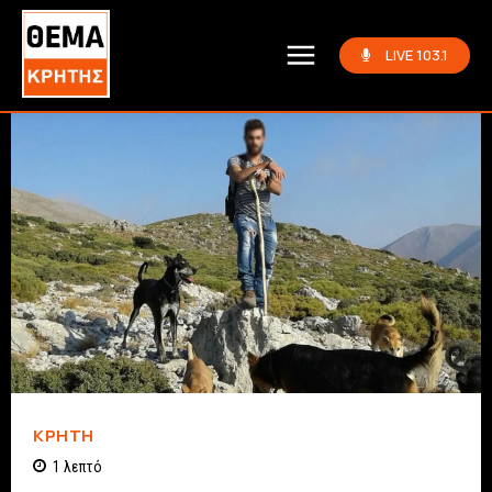
LIVE 103.1
ΚΡΗΤΗ
1
λεπτό