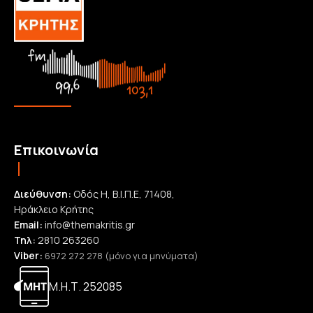
Επικοινωνία
Διεύθυνση:
Οδός Η, Β.Ι.Π.Ε, 71408,
Ηράκλειο Κρήτης
Email:
info@themakritis.gr
Τηλ:
2810 263260
Viber:
6972 272 278 (μόνο για μηνύματα)
Μ.Η.Τ. 252085