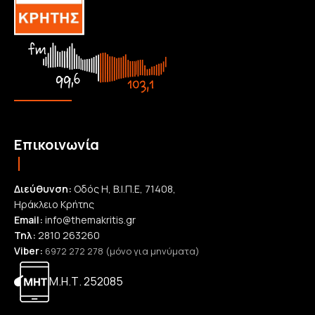
Επικοινωνία
Διεύθυνση:
Οδός Η, Β.Ι.Π.Ε, 71408,
Ηράκλειο Κρήτης
Email:
info@themakritis.gr
Τηλ:
2810 263260
Viber:
6972 272 278 (μόνο για μηνύματα)
Μ.Η.Τ. 252085