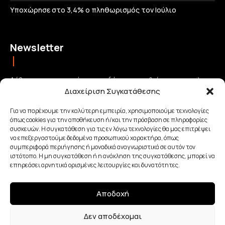
Υποχώρησε στο 3,4% ο πληθωρισμός τον Ιούλιο
Newsletter
Λάβετε τις σημαντικότερες ειδήσεις απευθείας στο email σας
Διαχείριση Συγκατάθεσης
και μείνετε πάντα συνδεδεμένοι με την Κρήτη!
Για να παρέχουμε την καλύτερη εμπειρία, χρησιμοποιούμε τεχνολογίες
όπως cookies για την αποθήκευση ή/και την πρόσβαση σε πληροφορίες
ΕΓΓΡΑΦΗ
συσκευών. Η συγκατάθεση για τις εν λόγω τεχνολογίες θα μας επιτρέψει
να επεξεργαστούμε δεδομένα προσωπικού χαρακτήρα, όπως
συμπεριφορά περιήγησης ή μοναδικά αναγνωριστικά σε αυτόν τον
Έχω διαβάσει και αποδέχομαι την
Πολιτική απορρήτου
.
ιστότοπο. Η μη συγκατάθεση ή η ανάκληση της συγκατάθεσης, μπορεί να
επηρεάσει αρνητικά ορισμένες λειτουργίες και δυνατότητες.
Αποδοχή
Made with Love By
Δεν αποδέχομαι