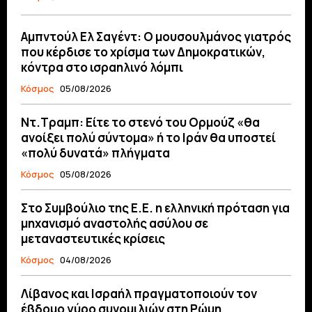
Αμπντούλ Ελ Σαγέντ: Ο μουσουλμάνος γιατρός
που κέρδισε το χρίσμα των Δημοκρατικών,
κόντρα στο ισραηλινό λόμπι
Κόσμος
05/08/2026
Ντ.Τραμπ: Είτε το στενό του Ορμούζ «θα
ανοίξει πολύ σύντομα» ή το Ιράν θα υποστεί
«πολύ δυνατά» πλήγματα
Κόσμος
05/08/2026
Στο Συμβούλιο της Ε.Ε. η ελληνική πρόταση για
μηχανισμό αναστολής ασύλου σε
μεταναστευτικές κρίσεις
Κόσμος
04/08/2026
Λίβανος και Ισραήλ πραγματοποιούν τον
έβδομο γύρο συνομιλιών στη Ρώμη