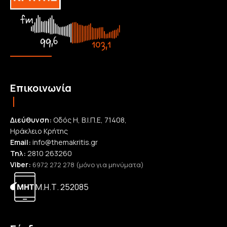
Επικοινωνία
Διεύθυνση:
Οδός Η, Β.Ι.Π.Ε, 71408,
Ηράκλειο Κρήτης
Email:
info@themakritis.gr
Τηλ:
2810 263260
Viber:
6972 272 278 (μόνο για μηνύματα)
Μ.Η.Τ. 252085