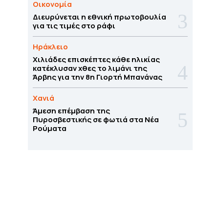
Οικονομία
Διευρύνεται η εθνική πρωτοβουλία
για τις τιμές στο ράφι
Ηράκλειο
Χιλιάδες επισκέπτες κάθε ηλικίας
κατέκλυσαν χθες το λιμάνι της
Άρβης για την 8η Γιορτή Μπανάνας
Χανιά
Άμεση επέμβαση της
Πυροσβεστικής σε φωτιά στα Νέα
Ρούματα