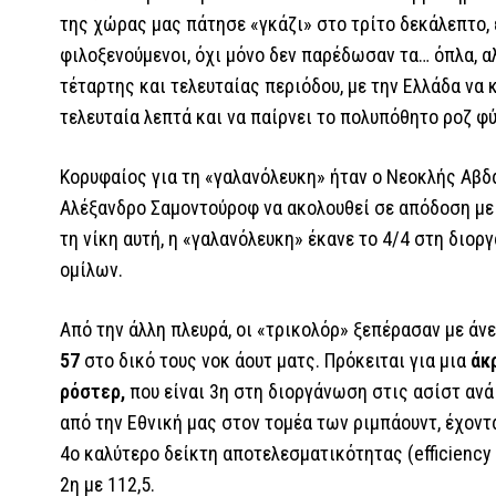
της χώρας μας πάτησε «γκάζι» στο τρίτο δεκάλεπτο, ε
φιλοξενούμενοι, όχι μόνο δεν παρέδωσαν τα… όπλα, α
τέταρτης και τελευταίας περιόδου, με την Ελλάδα να
τελευταία λεπτά και να παίρνει το πολυπόθητο ροζ φ
Κορυφαίος για τη «γαλανόλευκη» ήταν ο Νεοκλής Αβδάλ
Αλέξανδρο Σαμοντούροφ να ακολουθεί σε απόδοση με 2
τη νίκη αυτή, η «γαλανόλευκη» έκανε το 4/4 στη διο
ομίλων.
Από την άλλη πλευρά, οι «τρικολόρ» ξεπέρασαν με άν
57
στο δικό τους νοκ άουτ ματς. Πρόκειται για μια
άκ
ρόστερ,
που είναι 3η στη διοργάνωση στις ασίστ ανά 
από την Εθνική μας στον τομέα των ριμπάουντ, έχοντα
4ο καλύτερο δείκτη αποτελεσματικότητας (efficiency r
2η με 112,5.