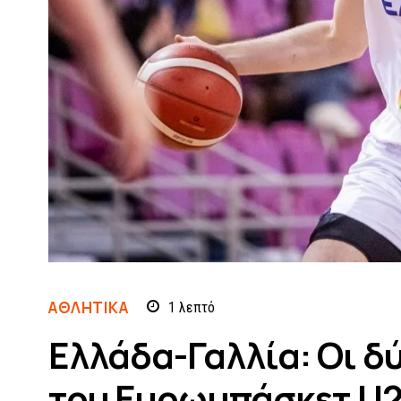
ΑΘΛΗΤΙΚΆ
1
λεπτό
Ελλάδα-Γαλλία: Οι δ
του Ευρωμπάσκετ U2