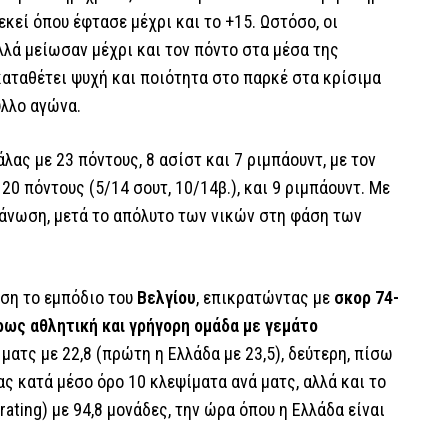
κεί όπου έφτασε μέχρι και το +15. Ωστόσο, οι
λλά μείωσαν μέχρι και τον πόντο στα μέσα της
 καταθέτει ψυχή και ποιότητα στο παρκέ στα κρίσιμα
ύλλο αγώνα.
ας με 23 πόντους, 8 ασίστ και 7 ριμπάουντ, με τον
0 πόντους (5/14 σουτ, 10/14β.), και 9 ριμπάουντ. Με
ργάνωση, μετά το απόλυτο των νικών στη φάση των
εση το εμπόδιο του
Βελγίου
, επικρατώντας με
σκορ 74-
ρως αθλητική και γρήγορη ομάδα με γεμάτο
ματς με 22,8 (πρώτη η Ελλάδα με 23,5), δεύτερη, πίσω
ς κατά μέσο όρο 10 κλεψίματα ανά ματς, αλλά και το
ating) με 94,8 μονάδες, την ώρα όπου η Ελλάδα είναι