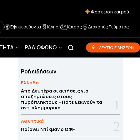
Φόρτωση καιρού...
Εφημερεύοντα
Κίνηση
Καιρός
Διακοπές Ρεύματος
ΟΤΗΤΑ
ΡΑΔΙΟΦΩΝΟ
ΔΕΛΤΙΟ ΕΙΔΗΣΕΩΝ
Ροή ειδήσεων
Ελλάδα
Από Δευτέρα οι αιτήσεις για
αποζημιώσεις στους
πυρόπληκτους – Πότε ξεκινούν τα
αντιπλημμυρικά
Αθλητικά
Παίρνει Ντίκμαν ο ΟΦΗ