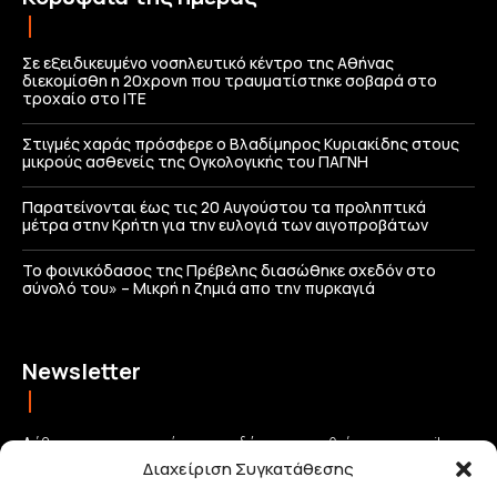
Σε εξειδικευμένο νοσηλευτικό κέντρο της Αθήνας
διεκομίσθη η 20χρονη που τραυματίστηκε σοβαρά στο
τροχαίο στο ΙΤΕ
Στιγμές χαράς πρόσφερε ο Βλαδίμηρος Κυριακίδης στους
μικρούς ασθενείς της Ογκολογικής του ΠΑΓΝΗ
Παρατείνονται έως τις 20 Αυγούστου τα προληπτικά
μέτρα στην Κρήτη για την ευλογιά των αιγοπροβάτων
Το φοινικόδασος της Πρέβελης διασώθηκε σχεδόν στο
σύνολό του» – Μικρή η ζημιά απο την πυρκαγιά
Newsletter
Λάβετε τις σημαντικότερες ειδήσεις απευθείας στο email σας
Διαχείριση Συγκατάθεσης
και μείνετε πάντα συνδεδεμένοι με την Κρήτη!