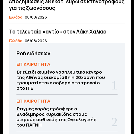
Αποζημιώσεις 38 εκατ. ευρώ σε κτηνοτρόφους
για τις ζωονόσους
Ελλάδα
06/08/2026
Το τελευταίο «αντίο» στον Λάκη Χαλκιά
Ελλάδα
06/08/2026
Ροή ειδήσεων
ΕΠΙΚΑΙΡΟΤΗΤΑ
Σε εξειδικευμένο νοσηλευτικό κέντρο
της Αθήνας διεκομίσθη η 20χρονη που
τραυματίστηκε σοβαρά στο τροχαίο
στο ΙΤΕ
ΕΠΙΚΑΙΡΟΤΗΤΑ
Στιγμές χαράς πρόσφερε ο
Βλαδίμηρος Κυριακίδης στους
μικρούς ασθενείς της Ογκολογικής
του ΠΑΓΝΗ