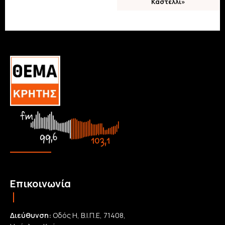
Καστέλλι»
Επικοινωνία
Διεύθυνση:
Οδός Η, Β.Ι.Π.Ε, 71408,