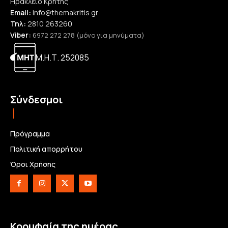
Ηράκλειο Κρήτης
Email:
info@themakritis.gr
Τηλ:
2810 263260
Viber:
6972 272 278 (μόνο για μηνύματα)
Μ.Η.Τ. 252085
Σύνδεσμοι
Πρόγραμμα
Πολιτική απορρήτου
Όροι Χρήσης
Κορυφαία της ημέρας