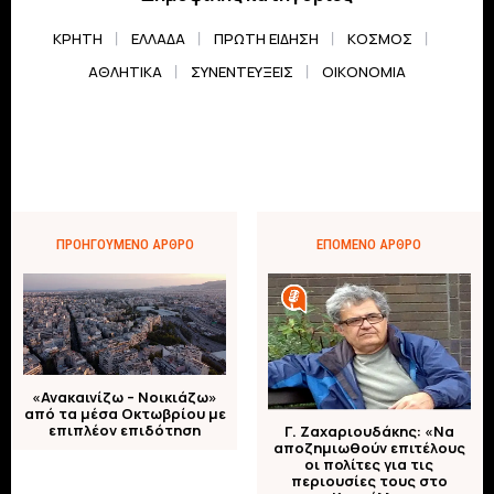
ΚΡΗΤΗ
ΕΛΛΆΔΑ
ΠΡΏΤΗ ΕΊΔΗΣΗ
ΚΌΣΜΟΣ
ΑΘΛΗΤΙΚΆ
ΣΥΝΕΝΤΕΎΞΕΙΣ
ΟΙΚΟΝΟΜΊΑ
ΠΡΟΗΓΟΎΜΕΝΟ ΆΡΘΡΟ
ΕΠΌΜΕΝΟ ΆΡΘΡΟ
«Ανακαινίζω – Νοικιάζω»
από τα μέσα Οκτωβρίου με
επιπλέον επιδότηση
Γ. Ζαχαριουδάκης: «Να
αποζημιωθούν επιτέλους
οι πολίτες για τις
περιουσίες τους στο