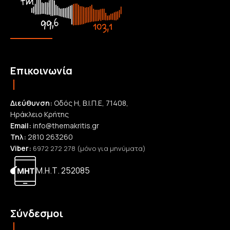
Επικοινωνία
Διεύθυνση:
Οδός Η, Β.Ι.Π.Ε, 71408,
Ηράκλειο Κρήτης
Email:
info@themakritis.gr
Τηλ:
2810 263260
Viber:
6972 272 278 (μόνο για μηνύματα)
Μ.Η.Τ. 252085
Σύνδεσμοι