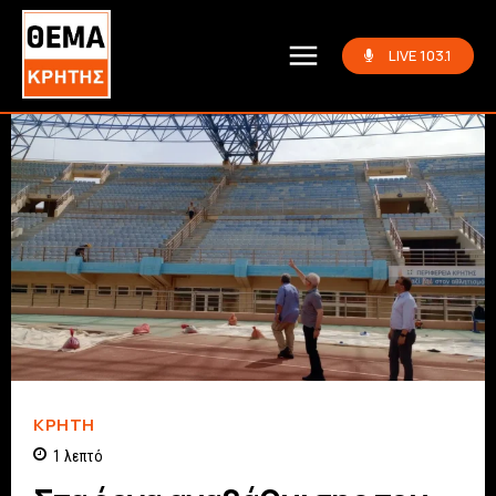
LIVE 103.1
ΚΡΗΤΗ
1
λεπτό