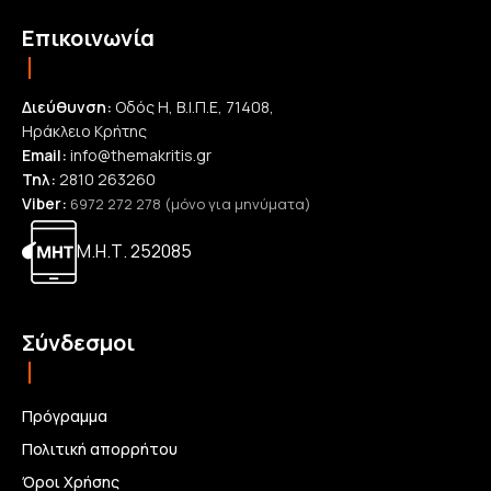
Επικοινωνία
Διεύθυνση:
Οδός Η, Β.Ι.Π.Ε, 71408,
Ηράκλειο Κρήτης
Email:
info@themakritis.gr
Τηλ:
2810 263260
Viber:
6972 272 278 (μόνο για μηνύματα)
Μ.Η.Τ. 252085
Σύνδεσμοι
Πρόγραμμα
Πολιτική απορρήτου
Όροι Χρήσης