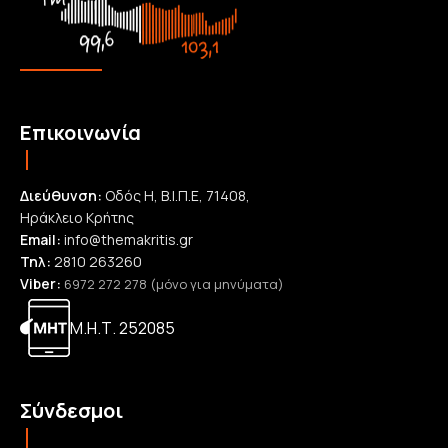
Επικοινωνία
Διεύθυνση:
Οδός Η, Β.Ι.Π.Ε, 71408,
Ηράκλειο Κρήτης
Email:
info@themakritis.gr
Τηλ:
2810 263260
Viber:
6972 272 278 (μόνο για μηνύματα)
Μ.Η.Τ. 252085
Σύνδεσμοι