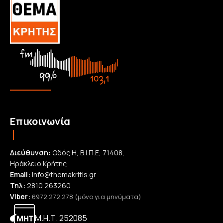
Επικοινωνία
Διεύθυνση:
Οδός Η, Β.Ι.Π.Ε, 71408,
Ηράκλειο Κρήτης
Email:
info@themakritis.gr
Τηλ:
2810 263260
Viber:
6972 272 278 (μόνο για μηνύματα)
Μ.Η.Τ. 252085