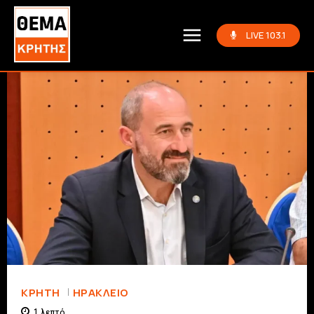
LIVE 103.1
ΚΡΗΤΗ
ΗΡΆΚΛΕΙΟ
1
λεπτό