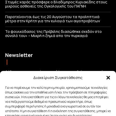
Στιγμές χαράς πρόσφερε ο Βλαδίμηρος Κυριακίδης στους
μικρούς ασθενείς της Ογκολογικής του ΠΑΓΝΗ
Παρατείνονται έως τις 20 Αυγούστου τα προληπτικά
μέτρα στην Κρήτη για την ευλογιά των αιγοπροβάτων
Το φοινικόδασος της Πρέβελης διασώθηκε σχεδόν στο
σύνολό του» – Μικρή η ζημιά απο την πυρκαγιά
Newsletter
Λάβετε τις σημαντικότερες ειδήσεις απευθείας στο email σας
Διαχείριση Συγκατάθεσης
και μείνετε πάντα συνδεδεμένοι με την Κρήτη!
Για να παρέχουμε την καλύτερη εμπειρία, χρησιμοποιούμε τεχνολογίες
όπως cookies για την αποθήκευση ή/και την πρόσβαση σε πληροφορίες
ΕΓΓΡΑΦΗ
συσκευών. Η συγκατάθεση για τις εν λόγω τεχνολογίες θα μας επιτρέψει
να επεξεργαστούμε δεδομένα προσωπικού χαρακτήρα, όπως
συμπεριφορά περιήγησης ή μοναδικά αναγνωριστικά σε αυτόν τον
Έχω διαβάσει και αποδέχομαι την
Πολιτική απορρήτου
.
ιστότοπο. Η μη συγκατάθεση ή η ανάκληση της συγκατάθεσης, μπορεί να
επηρεάσει αρνητικά ορισμένες λειτουργίες και δυνατότητες.