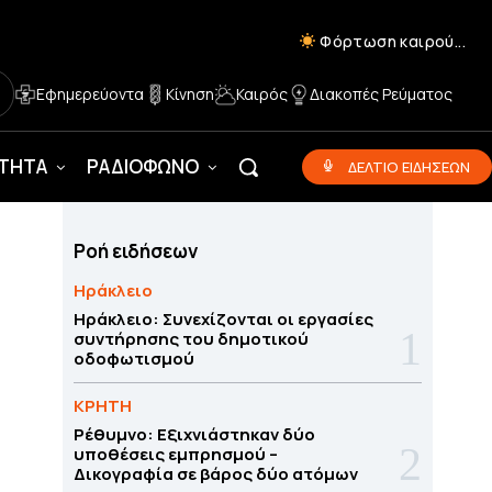
Φόρτωση καιρού...
Εφημερεύοντα
Κίνηση
Καιρός
Διακοπές Ρεύματος
ΟΤΗΤΑ
ΡΑΔΙΟΦΩΝΟ
ΔΕΛΤΙΟ ΕΙΔΗΣΕΩΝ
Ροή ειδήσεων
Ηράκλειο
Ηράκλειο: Συνεχίζονται οι εργασίες
συντήρησης του δημοτικού
οδοφωτισμού
ΚΡΗΤΗ
Ρέθυμνο: Εξιχνιάστηκαν δύο
υποθέσεις εμπρησμού –
Δικογραφία σε βάρος δύο ατόμων