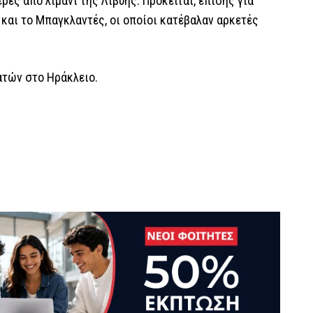
έρες από λιμάνι της Λιβύης. Πρόκειται, επίσης για
 και το Μπαγκλαντές, οι οποίοι κατέβαλαν αρκετές
ατών στο Ηράκλειο.