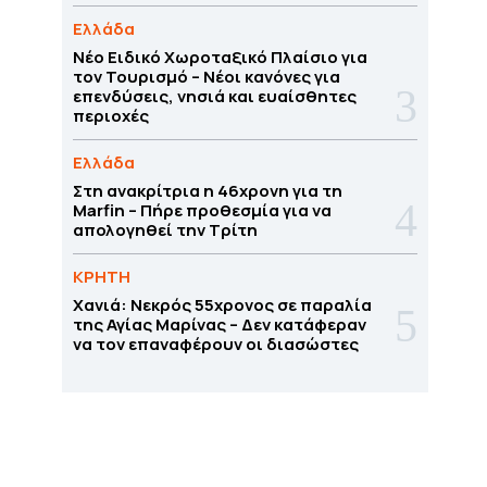
Ελλάδα
Νέο Ειδικό Χωροταξικό Πλαίσιο για
τον Τουρισμό – Νέοι κανόνες για
επενδύσεις, νησιά και ευαίσθητες
περιοχές
Ελλάδα
Στη ανακρίτρια η 46χρονη για τη
Marfin – Πήρε προθεσμία για να
απολογηθεί την Τρίτη
ΚΡΗΤΗ
Χανιά: Νεκρός 55χρονος σε παραλία
της Αγίας Μαρίνας – Δεν κατάφεραν
να τον επαναφέρουν οι διασώστες