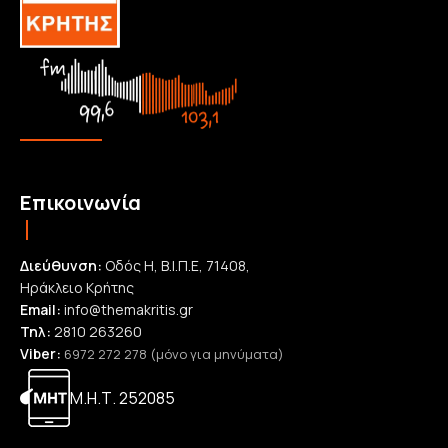
Επικοινωνία
Διεύθυνση:
Οδός Η, Β.Ι.Π.Ε, 71408,
Ηράκλειο Κρήτης
Email:
info@themakritis.gr
Τηλ:
2810 263260
Viber:
6972 272 278 (μόνο για μηνύματα)
Μ.Η.Τ. 252085