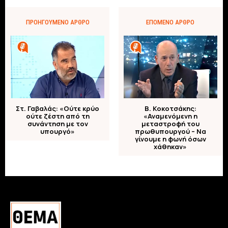
ΠΡΟΗΓΟΎΜΕΝΟ ΆΡΘΡΟ
ΕΠΌΜΕΝΟ ΆΡΘΡΟ
Στ. Γαβαλάς: «Ούτε κρύο
Β. Κοκοτσάκης:
ούτε ζέστη από τη
«Αναμενόμενη η
συνάντηση με τον
μεταστροφή του
υπουργό»
πρωθυπουργού – Nα
γίνουμε η φωνή όσων
χάθηκαν»