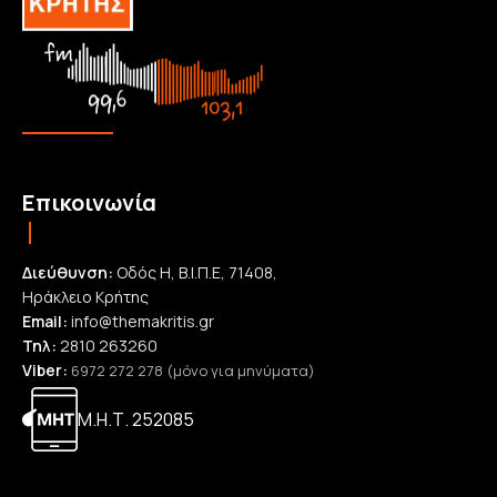
Επικοινωνία
Διεύθυνση:
Οδός Η, Β.Ι.Π.Ε, 71408,
Ηράκλειο Κρήτης
Email:
info@themakritis.gr
Τηλ:
2810 263260
Viber:
6972 272 278 (μόνο για μηνύματα)
Μ.Η.Τ. 252085