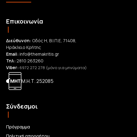
Επικοινωνία
Διεύθυνση:
Οδός Η, Β.Ι.Π.Ε, 71408,
Ηράκλειο Κρήτης
Email:
info@themakritis.gr
Τηλ:
2810 263260
Viber:
6972 272 278 (μόνο για μηνύματα)
Μ.Η.Τ. 252085
Σύνδεσμοι
Πρόγραμμα
Πολιτική απορρήτου