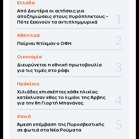
Ελλάδα
Από Δευτέρα οι αιτήσεις για
αποζημιώσεις στους πυρόπληκτους –
Πότε ξεκινούν τα αντιπλημμυρικά
Αθλητικά
Παίρνει Ντίκμαν ο ΟΦΗ
Οικονομία
Διευρύνεται η εθνική πρωτοβουλία
για τις τιμές στο ράφι
Ηράκλειο
Χιλιάδες επισκέπτες κάθε ηλικίας
κατέκλυσαν χθες το λιμάνι της Άρβης
για την 8η Γιορτή Μπανάνας
Χανιά
Άμεση επέμβαση της Πυροσβεστικής
σε φωτιά στα Νέα Ρούματα