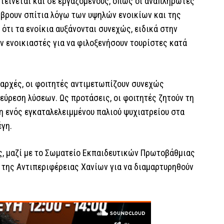
κτείνεται και σε εργαζόμενους, όπως οι αναπληρωτές
α βρουν σπίτια λόγω των υψηλών ενοικίων και της
τι τα ενοίκια αυξάνονται συνεχώς, ειδικά στην
υν ενοικιαστές για να φιλοξενήσουν τουρίστες κατά
 αρχές, οι φοιτητές αντιμετωπίζουν συνεχώς
εύρεση λύσεων. Ως προτάσεις, οι φοιτητές ζητούν τη
η ενός εγκαταλελειμμένου παλιού ψυχιατρείου στα
έγη.
ης, μαζί με το Σωματείο Εκπαιδευτικών Πρωτοβάθμιας
 της Αντιπεριφέρειας Χανίων για να διαμαρτυρηθούν