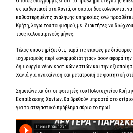
Ο ίδιος υπογραμμίζει ότι το πρόβλημα στέγασης επε
εκπαιδευτικοί στα Χανιά, οι οποίοι δυσκολεύονται ν
καθυστερημένης ανάληψης υπηρεσίας ενώ προσθέτει ό
Κρήτη, λόγω του τουρισμού, με ιδιοκτήτες να διώχνο
τους καλοκαιρινούς μήνες.
Τέλος υποστηρίζει ότι, παρά τις επαφές με διάφορες
ισχυρισμούς περί «αναρμοδιότητας» όσον αφορά την 
δημιουργία νέων κρατικών εστιών και την αξιοποίησ
Χανιά για ανακαίνιση και μετατροπή σε φοιτητική στ
Σημειώνεται ότι οι φοιτητές του Πολυτεχνείου Κρήτ
Εκπαίδευσης Χανίων, θα βρεθούν μπροστά στο κτίριο
για το στεγαστικό πρόβλημα αύριο το πρωί.