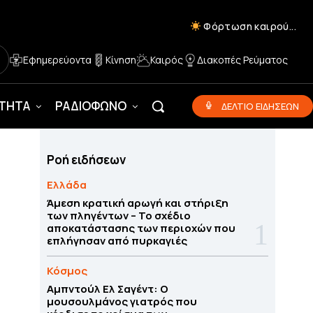
Φόρτωση καιρού...
Εφημερεύοντα
Κίνηση
Καιρός
Διακοπές Ρεύματος
ΟΤΗΤΑ
ΡΑΔΙΟΦΩΝΟ
ΔΕΛΤΙΟ ΕΙΔΗΣΕΩΝ
Ροή ειδήσεων
Ελλάδα
Άμεση κρατική αρωγή και στήριξη
των πληγέντων – Το σχέδιο
αποκατάστασης των περιοχών που
επλήγησαν από πυρκαγιές
Κόσμος
Αμπντούλ Ελ Σαγέντ: Ο
μουσουλμάνος γιατρός που