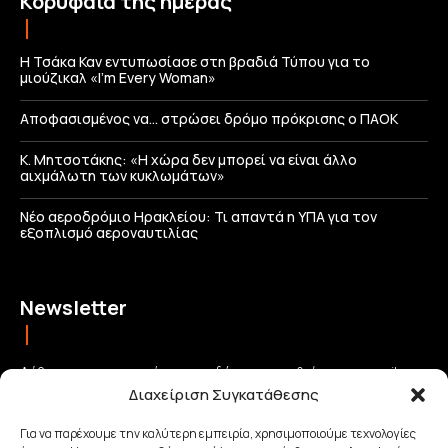
Κορυφαία της ημέρας
Η Τσάκα Καν εντυπωσίασε στη βραδιά Τύπου για το
μιούζικαλ «I’m Every Woman»
Αποφασισμένος να… στρώσει δρόμο πρόκρισης ο ΠΑΟΚ
Κ. Μητσοτάκης: «Η χώρα δεν μπορεί να είναι άλλο
αιχμάλωτη των κυκλωμάτων»
Νέο αεροδρόμιο Ηρακλείου: Τι απαντά η ΥΠΑ για τον
εξοπλισμό αεροναυτιλίας
Newsletter
Λάβετε τις σημαντικότερες ειδήσεις απευθείας στο email σας
Διαχείριση Συγκατάθεσης
και μείνετε πάντα συνδεδεμένοι με την Κρήτη!
Για να παρέχουμε την καλύτερη εμπειρία, χρησιμοποιούμε τεχνολογίες