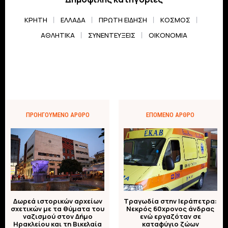
ΚΡΗΤΗ
ΕΛΛΆΔΑ
ΠΡΏΤΗ ΕΊΔΗΣΗ
ΚΌΣΜΟΣ
ΑΘΛΗΤΙΚΆ
ΣΥΝΕΝΤΕΎΞΕΙΣ
ΟΙΚΟΝΟΜΊΑ
ΠΡΟΗΓΟΎΜΕΝΟ ΆΡΘΡΟ
ΕΠΌΜΕΝΟ ΆΡΘΡΟ
Δωρεά ιστορικών αρχείων
Τραγωδία στην Ιεράπετρα:
σχετικών με τα θύματα του
Νεκρός 60χρονος άνδρας
ναζισμού στον Δήμο
ενώ εργαζόταν σε
Ηρακλείου και τη Βικελαία
καταφύγιο ζώων