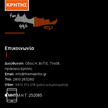
Επικοινωνία
Διεύθυνση:
Οδός Η, Β.Ι.Π.Ε, 71408,
Ηράκλειο Κρήτης
Email:
info@themakritis.gr
Τηλ:
2810 263260
Viber:
6972 272 278 (μόνο για μηνύματα)
Μ.Η.Τ. 252085