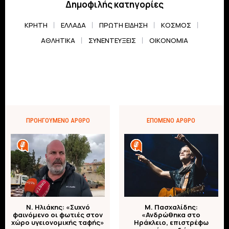
Δημοφιλής κατηγορίες
ΚΡΗΤΗ
ΕΛΛΆΔΑ
ΠΡΏΤΗ ΕΊΔΗΣΗ
ΚΌΣΜΟΣ
ΑΘΛΗΤΙΚΆ
ΣΥΝΕΝΤΕΎΞΕΙΣ
ΟΙΚΟΝΟΜΊΑ
ΠΡΟΗΓΟΎΜΕΝΟ ΆΡΘΡΟ
ΕΠΌΜΕΝΟ ΆΡΘΡΟ
Ν. Ηλιάκης: «Συχνό
Μ. Πασχαλίδης:
φαινόμενο οι φωτιές στον
«Ανδρώθηκα στο
χώρο υγειονομικής ταφής»
Ηράκλειο, επιστρέφω