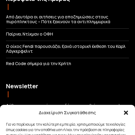
Από Δευτέρα οι αιτήσεις για αποζημιώσεις στους
πυρόπληκτους – Πότε ξεκινούν τα αντιπλημμυρικά
Παίρνει Ντίκμαν ο ΟΦΗ
Ο οίκος Fendi παρουσιάζει ξανά ιστορική έκθεση του Καρλ
Λάγκερφελντ
Red Code σήμερα για την Κρήτη
Newsletter
Λάβετε τις σημαντικότερες ειδήσεις απευθείας στο email σας
Διαχείριση Συγκατάθεσης
και μείνετε πάντα συνδεδεμένοι με την Κρήτη!
Για να παρέχουμε την καλύτερη εμπειρία, χρησιμοποιούμε τεχνολογίες
όπως cookies για την αποθήκευση ή/και την πρόσβαση σε πληροφορίες
ΕΓΓΡΑΦΗ