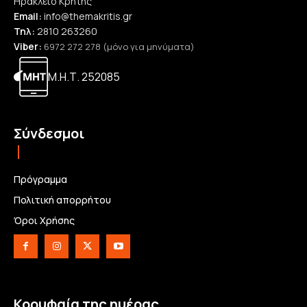
Ηράκλειο Κρήτης
Email:
info@themakritis.gr
Τηλ:
2810 263260
Viber:
6972 272 278 (μόνο για μηνύματα)
Μ.Η.Τ. 252085
Σύνδεσμοι
Πρόγραμμα
Πολιτική απορρήτου
Όροι Χρήσης
Κορυφαία της ημέρας