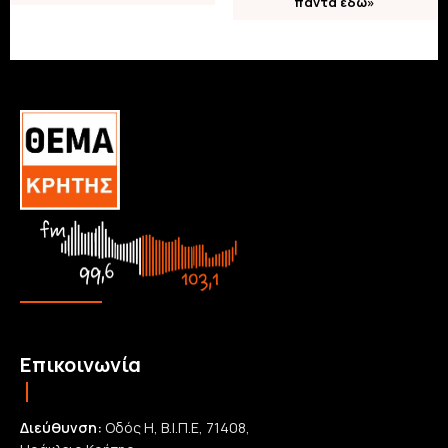
πάντα εδώ»
Επικοινωνία
Διεύθυνση:
Οδός Η, Β.Ι.Π.Ε, 71408,