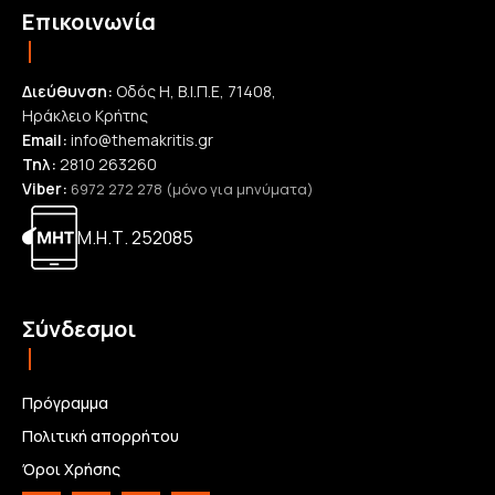
Επικοινωνία
Διεύθυνση:
Οδός Η, Β.Ι.Π.Ε, 71408,
Ηράκλειο Κρήτης
Email:
info@themakritis.gr
Τηλ:
2810 263260
Viber:
6972 272 278 (μόνο για μηνύματα)
Μ.Η.Τ. 252085
Σύνδεσμοι
Πρόγραμμα
Πολιτική απορρήτου
Όροι Χρήσης