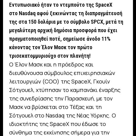
Εντυπωσιακό ήταν το ντεμπούτο της SpaceX
στο Nasdaq αφού ξεκινώντας τη διαπραγμάτευσή
της στα 150 δολάρια με το σύμβολο SPCX, μετά τη
μεγαλύτερη αρχική δημόσια προσφορά που έχει
πραγματοποιηθεί ποτέ, σημείωσε άνοδο 11%
κάνοντας τον Έλον Μασκ τον πρώτο
τρισεκατομμυριούχο στον πλανήτη!
Ο Έλον Μασκ και η πρόεδρος και
διευθύνουσα σύμβουλος επιχειρησιακών
λειτουργιών (COO) της SpaceX, Γκουίν
Σότγουελ, χτύπησαν το καμπανάκι έναρξης
της συνεδρίασης την Παρασκευή, με τον
Μασκ να βρίσκεται στο Τέξας και τη
Σότγουελ στο Nasdaq της Νέας Υόρκης. Ο
ιδιοκτήτης της SpaceX που έδωσε το
σύνθημα της εκκίνησης σήμερα για την