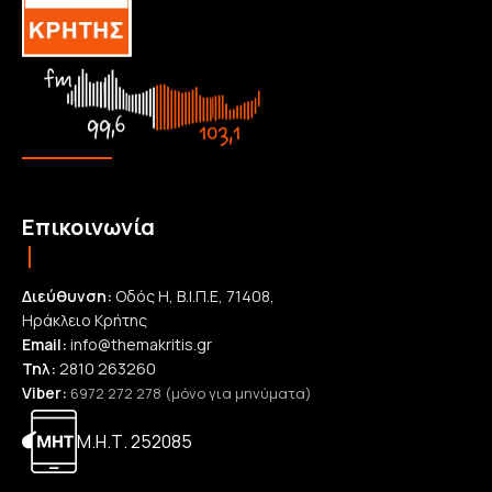
Επικοινωνία
Διεύθυνση:
Οδός Η, Β.Ι.Π.Ε, 71408,
Ηράκλειο Κρήτης
Email:
info@themakritis.gr
Τηλ:
2810 263260
Viber:
6972 272 278 (μόνο για μηνύματα)
Μ.Η.Τ. 252085