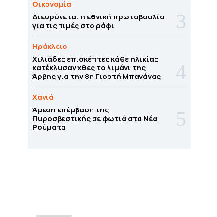
Οικονομία
Διευρύνεται η εθνική πρωτοβουλία
για τις τιμές στο ράφι
Ηράκλειο
Χιλιάδες επισκέπτες κάθε ηλικίας
κατέκλυσαν χθες το λιμάνι της
Άρβης για την 8η Γιορτή Μπανάνας
Χανιά
Άμεση επέμβαση της
Πυροσβεστικής σε φωτιά στα Νέα
Ρούματα