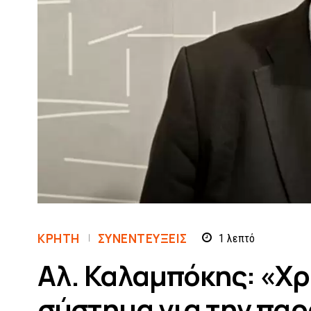
ΚΡΗΤΗ
ΣΥΝΕΝΤΕΎΞΕΙΣ
1
λεπτό
Αλ. Καλαμπόκης: «Χρ
σύστημα για την πα