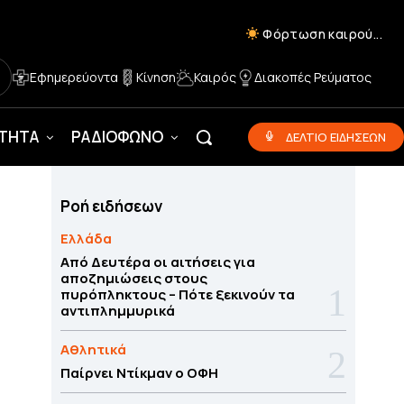
Φόρτωση καιρού...
Εφημερεύοντα
Κίνηση
Καιρός
Διακοπές Ρεύματος
ΟΤΗΤΑ
ΡΑΔΙΟΦΩΝΟ
ΔΕΛΤΙΟ ΕΙΔΗΣΕΩΝ
Ροή ειδήσεων
Ελλάδα
Από Δευτέρα οι αιτήσεις για
αποζημιώσεις στους
πυρόπληκτους – Πότε ξεκινούν τα
αντιπλημμυρικά
Αθλητικά
Παίρνει Ντίκμαν ο ΟΦΗ