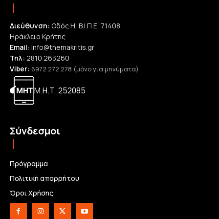
Διεύθυνση:
Οδός Η, Β.Ι.Π.Ε, 71408,
Ηράκλειο Κρήτης
Email:
info@themakritis.gr
Τηλ:
2810 263260
Viber:
6972 272 278 (μόνο για μηνύματα)
Μ.Η.Τ. 252085
Σύνδεσμοι
Πρόγραμμα
Πολιτική απορρήτου
Όροι Χρήσης