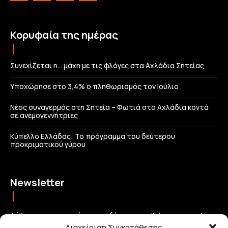
Κορυφαία της ημέρας
Συνεχίζεται η… μάχη με τις φλόγες στα Αχλάδια Σητείας
Υποχώρησε στο 3,4% ο πληθωρισμός τον Ιούλιο
Νέος συναγερμός στη Σητεία – Φωτιά στα Αχλάδια κοντά
σε ανεμογεννήτριες
Κύπελλο Ελλάδας: Το πρόγραμμα του δεύτερου
προκριματικού γύρου
Newsletter
Λάβετε τις σημαντικότερες ειδήσεις απευθείας στο email σας
Διαχείριση Συγκατάθεσης