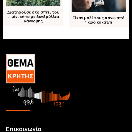
Διατηρούσε στο σπίτι του
… μίνι κήπο με δενδρύλλια
Είχαν μαζί τους πάνω από
κάνναβης
1 κιλό κοκαΐνη
Επικοινωνία