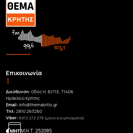
Επικοινωνία
Διεύθυνση:
Οδός Η, Β.Ι.Π.Ε, 71408,
Ηράκλειο Κρήτης
Email:
info@themakritis.gr
Τηλ:
2810 263260
Viber:
6972 272 278 (μόνο για μηνύματα)
Μ.Η.Τ. 252085